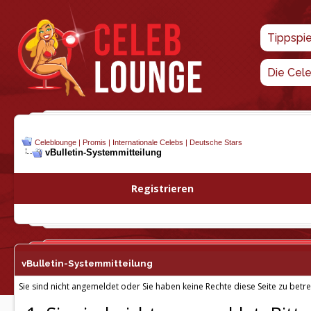
Tippspi
Die Cel
Celeblounge | Promis | Internationale Celebs | Deutsche Stars
vBulletin-
Systemmitteilung
Registrieren
vBulletin-
Systemmitteilung
Sie sind nicht angemeldet oder Sie haben keine Rechte diese Seite zu betre