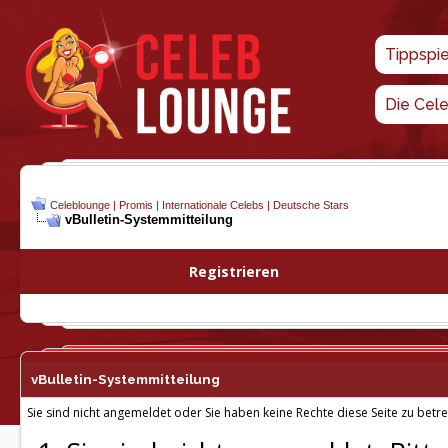
Tippspi
Die Cel
Celeblounge | Promis | Internationale Celebs | Deutsche Stars
vBulletin-
Systemmitteilung
Registrieren
vBulletin-
Systemmitteilung
Sie sind nicht angemeldet oder Sie haben keine Rechte diese Seite zu betre