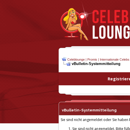
Celeblounge | Promis | Internationale Celebs
vBulletin-
Systemmitteilung
Registrier
vBulletin-
Systemmitteilung
Sie sind nicht angemeldet oder Sie haben k
Sie sind nicht angemeldet. Bitte fül