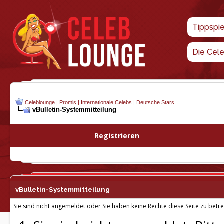
Tippspi
Die Cel
Celeblounge | Promis | Internationale Celebs | Deutsche Stars
vBulletin-
Systemmitteilung
Registrieren
vBulletin-
Systemmitteilung
Sie sind nicht angemeldet oder Sie haben keine Rechte diese Seite zu betre