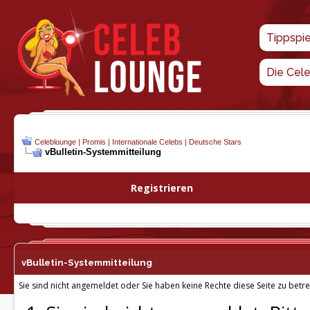
Tippspi
Die Cel
Celeblounge | Promis | Internationale Celebs | Deutsche Stars
vBulletin-
Systemmitteilung
Registrieren
vBulletin-
Systemmitteilung
Sie sind nicht angemeldet oder Sie haben keine Rechte diese Seite zu betre