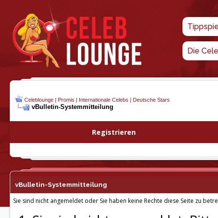
Tippspi
Die Cel
Celeblounge | Promis | Internationale Celebs | Deutsche Stars
vBulletin-
Systemmitteilung
Registrieren
vBulletin-
Systemmitteilung
Sie sind nicht angemeldet oder Sie haben keine Rechte diese Seite zu betre