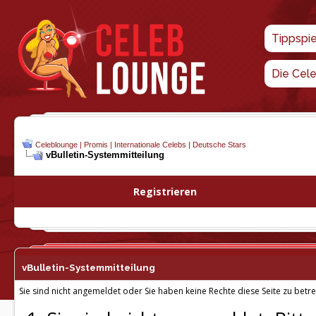
Tippspi
Die Cel
Celeblounge | Promis | Internationale Celebs | Deutsche Stars
vBulletin-
Systemmitteilung
Registrieren
vBulletin-
Systemmitteilung
Sie sind nicht angemeldet oder Sie haben keine Rechte diese Seite zu betre