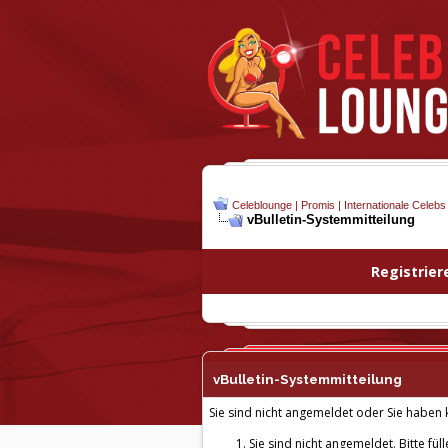
Celeblounge | Promis | Internationale Celebs
vBulletin-
Systemmitteilung
Registrier
vBulletin-
Systemmitteilung
Sie sind nicht angemeldet oder Sie haben k
Sie sind nicht angemeldet. Bitte fül