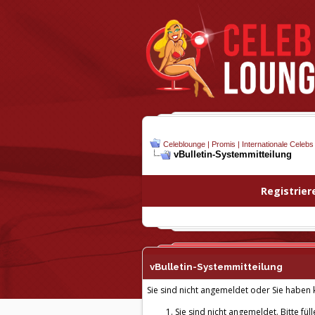
Celeblounge | Promis | Internationale Celebs
vBulletin-
Systemmitteilung
Registrier
vBulletin-
Systemmitteilung
Sie sind nicht angemeldet oder Sie haben k
Sie sind nicht angemeldet. Bitte fül