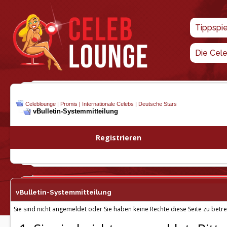
Tippspi
Die Cel
Celeblounge | Promis | Internationale Celebs | Deutsche Stars
vBulletin-
Systemmitteilung
Registrieren
vBulletin-
Systemmitteilung
Sie sind nicht angemeldet oder Sie haben keine Rechte diese Seite zu betre