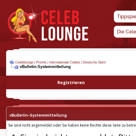
Tippspi
Die Cel
Celeblounge | Promis | Internationale Celebs | Deutsche Stars
vBulletin-
Systemmitteilung
Registrieren
vBulletin-
Systemmitteilung
Sie sind nicht angemeldet oder Sie haben keine Rechte diese Seite zu betre