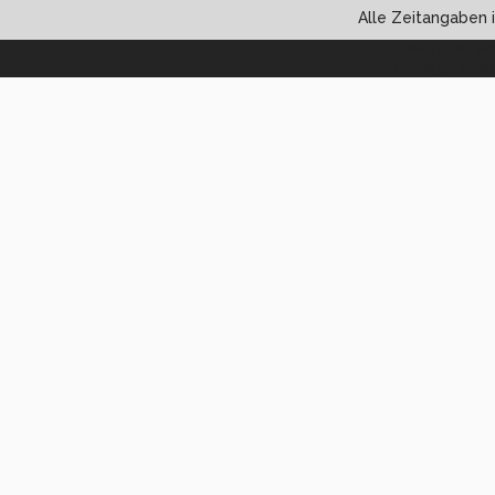
Alle Zeitangaben i
Powered by vBul
Copyright ©2000 