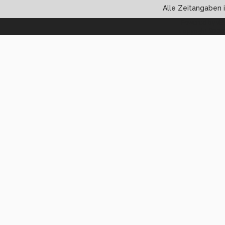
Alle Zeitangaben i
Powered by vBul
Copyright ©2000 