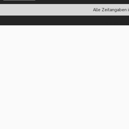
Alle Zeitangaben i
Powered by vBul
Copyright ©2000 