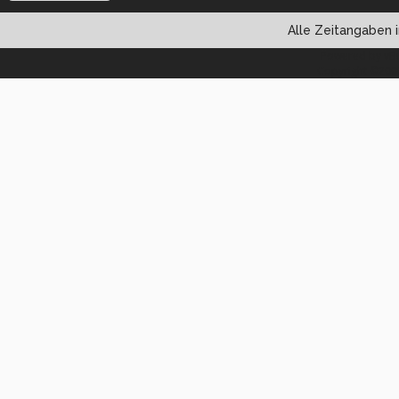
Alle Zeitangaben i
Powered by vBul
Copyright ©2000 