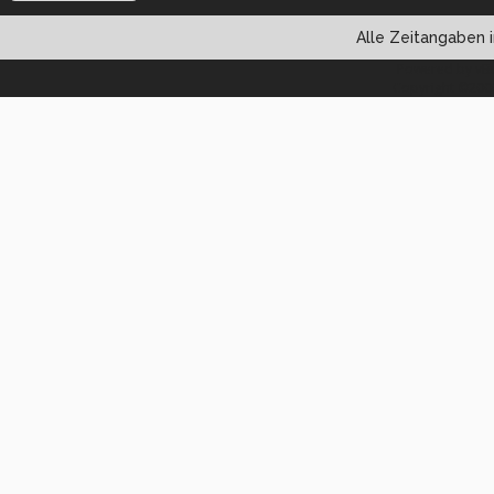
Alle Zeitangaben i
Powered by vBul
Copyright ©2000 