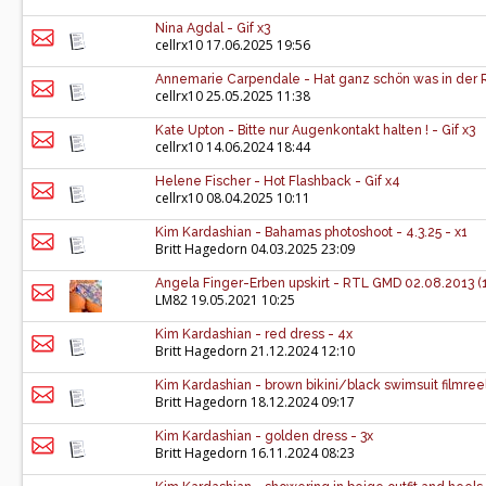
Nina Agdal - Gif x3
cellrx10
17.06.2025 19:56
Annemarie Carpendale - Hat ganz schön was in der Rad
cellrx10
25.05.2025 11:38
Kate Upton - Bitte nur Augenkontakt halten ! - Gif x3
cellrx10
14.06.2024 18:44
Helene Fischer - Hot Flashback - Gif x4
cellrx10
08.04.2025 10:11
Kim Kardashian - Bahamas photoshoot - 4.3.25 - x1
Britt Hagedorn
04.03.2025 23:09
Angela Finger-Erben upskirt - RTL GMD 02.08.2013 (1
LM82
19.05.2021 10:25
Kim Kardashian - red dress - 4x
Britt Hagedorn
21.12.2024 12:10
Kim Kardashian - brown bikini/black swimsuit filmreel
Britt Hagedorn
18.12.2024 09:17
Kim Kardashian - golden dress - 3x
Britt Hagedorn
16.11.2024 08:23