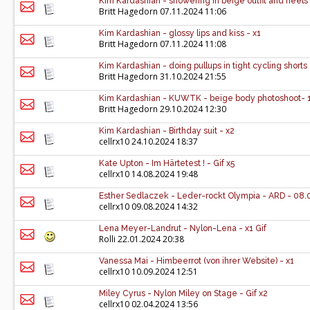
Kim Kardashian - showering in beige outfit and heels 
Britt Hagedorn
07.11.2024 11:06
Kim Kardashian - glossy lips and kiss - x1
Britt Hagedorn
07.11.2024 11:08
Kim Kardashian - doing pullups in tight cycling shorts 
Britt Hagedorn
31.10.2024 21:55
Kim Kardashian - KUWTK - beige body photoshoot- 
Britt Hagedorn
29.10.2024 12:30
Kim Kardashian - Birthday suit - x2
cellrx10
24.10.2024 18:37
Kate Upton - Im Härtetest ! - Gif x5
cellrx10
14.08.2024 19:48
Esther Sedlaczek - Leder-rockt Olympia - ARD - 08.0
cellrx10
09.08.2024 14:32
Lena Meyer-Landrut - Nylon-Lena - x1 Gif
Rolli
22.01.2024 20:38
Vanessa Mai - Himbeerrot (von ihrer Website) - x1
cellrx10
10.09.2024 12:51
Miley Cyrus - Nylon Miley on Stage - Gif x2
cellrx10
02.04.2024 13:56