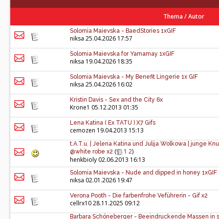
Thema
/
Autor
Solomia Maievska - BaedStories 1xGIF
niksa
25.04.2026 17:57
Solomia Maievska for Yamamay 1xGIF
niksa
19.04.2026 18:35
Solomia Maievska - My Benefit Lingerie 1x GIF
niksa
25.04.2026 16:02
Kristin Davis - Sex and the City 6x
Krone1
05.12.2013 01:35
Lena Katina ( Ex TATU ) X7 Gifs
cemozen
19.04.2013 15:13
t.A.T.u. | Jelena Katina und Julija Wolkowa | junge 
(
1
2
)
@white robe x2
henkbioly
02.06.2013 16:13
Solomia Maievska - Nude and dipped in honey 1xGIF
niksa
02.01.2026 19:47
Verona Pooth - Die farbenfrohe Veführerin - Gif x2
cellrx10
28.11.2025 09:12
Barbara Schöneberger - Beeindruckende Massen in s