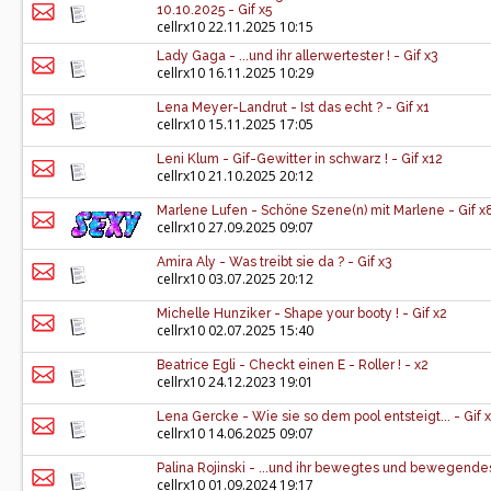
10.10.2025 - Gif x5
cellrx10
22.11.2025 10:15
Lady Gaga - ...und ihr allerwertester ! - Gif x3
cellrx10
16.11.2025 10:29
Lena Meyer-Landrut - Ist das echt ? - Gif x1
cellrx10
15.11.2025 17:05
Leni Klum - Gif-Gewitter in schwarz ! - Gif x12
cellrx10
21.10.2025 20:12
Marlene Lufen - Schöne Szene(n) mit Marlene - Gif x
cellrx10
27.09.2025 09:07
Amira Aly - Was treibt sie da ? - Gif x3
cellrx10
03.07.2025 20:12
Michelle Hunziker - Shape your booty ! - Gif x2
cellrx10
02.07.2025 15:40
Beatrice Egli - Checkt einen E - Roller ! - x2
cellrx10
24.12.2023 19:01
Lena Gercke - Wie sie so dem pool entsteigt... - Gif 
cellrx10
14.06.2025 09:07
Palina Rojinski - ...und ihr bewegtes und bewegendes 
cellrx10
01.09.2024 19:17