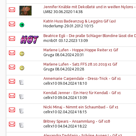
Jennifer Knäble mit Dekolleté und in weißen Nylons -
LM82
30.06.2020 14:38
Katrin Huss Badeanzug & Leggins Gif (4x)
Hoderlump
29.01.2012 10:15
Beatrice Egli - Die pralle Schlager Blondine lässt di
mcrib01
03.12.2023 13:09
Marlene Lufen - Hoppe,Hoppe Reiter x1 Gif
Gruga
08.04.2024 20:31
Marlene Lufen - Sat1 FFS 28.10.2019 x1 Gif
Gruga
08.04.2024 20:28
Annemarie Carpendale - Dress-Trick - Gif x1
cellrx10
09.04.2024 18:10
Kendall Jenner - Ein Herz für Kendall - Gif x1
cellrx10
09.04.2024 13:09
Nicki Minaj - Nimmt ein Schaumbad - Gif x1
cellrx10
02.04.2024 18:15
Britney Spears - Ansammlung - Gif x18
cellrx10
04.04.2024 18:22
Alexandra Daddario - Schöne Augen ! - Gif x2