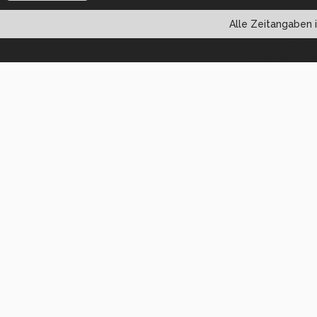
Alle Zeitangaben i
Powered by vBul
Copyright ©2000 