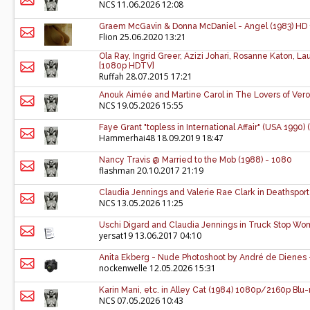
NCS
11.06.2026 12:08
Graem McGavin & Donna McDaniel - Angel (1983) HD
Flion
25.06.2020 13:21
Ola Ray, Ingrid Greer, Azizi Johari, Rosanne Katon, L
[1080p HDTV]
Ruffah
28.07.2015 17:21
Anouk Aimée and Martine Carol in The Lovers of Vero
NCS
19.05.2026 15:55
Faye Grant "topless in International Affair" (USA 1990)
Hammerhai48
18.09.2019 18:47
Nancy Travis @ Married to the Mob (1988) - 1080
flashman
20.10.2017 21:19
Claudia Jennings and Valerie Rae Clark in Deathspor
NCS
13.05.2026 11:25
Uschi Digard and Claudia Jennings in Truck Stop Wo
yersat19
13.06.2017 04:10
Anita Ekberg - Nude Photoshoot by André de Dienes -
nockenwelle
12.05.2026 15:31
Karin Mani, etc. in Alley Cat (1984) 1080p/2160p Bl
NCS
07.05.2026 10:43