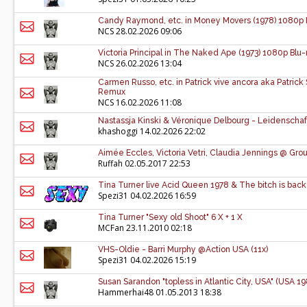
Candy Raymond, etc. in Money Movers (1978) 1080p
NCS
28.02.2026 09:06
Victoria Principal in The Naked Ape (1973) 1080p B
NCS
26.02.2026 13:04
Carmen Russo, etc. in Patrick vive ancora aka Patrick 
Remux
NCS
16.02.2026 11:08
Nastassja Kinski & Véronique Delbourg - Leidenschaf
khashoggi
14.02.2026 22:02
Aimée Eccles, Victoria Vetri, Claudia Jennings @ Gro
Ruffah
02.05.2017 22:53
Tina Turner live Acid Queen 1978 & The bitch is back 
Spezi31
04.02.2026 16:59
Tina Turner "Sexy old Shoot" 6 X + 1 X
MCFan
23.11.2010 02:18
VHS-Oldie - Barri Murphy @Action USA (11x)
Spezi31
04.02.2026 15:19
Susan Sarandon "topless in Atlantic City, USA" (USA 1
Hammerhai48
01.05.2013 18:38