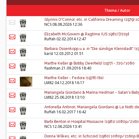
Thema
/
Autor
Glynnis O'Connor, etc. in California Dreaming (1979)
NCS
08.08.2026 12:36
Elizabeth McGovern @ Ragtime (US 1981) [720p]
Ruffah
02.02.2014 12:47
Barbara Ossenkopp u.a. in "Die sündige Kleinstadt" (19
karst
12.03.2012 01:51
Marthe Keller @ Bobby Deerfield (1977) - 720/1080
flashman
21.09.2016 18:40
Marthe Keller - Fedora (1978) (6x)
LM82
04.12.2018 16:17
Mariangela Giordano & Marina Hedman - Satan's Baby 
LM82
25.06.2018 13:10
Antonella Antinori, Mariangela Giordano @ Le Notti de
Ruffah
16.02.2017 16:42
Barbi Benton in Hospital Massacre (1981) 1080p/216
NCS
12.06.2026 13:41
Donna Wilkes, etc. in Schizoid (1980) 1080p/2160p 