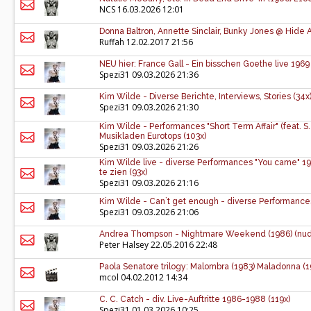
NCS
16.03.2026 12:01
Donna Baltron, Annette Sinclair, Bunky Jones @ Hide 
Ruffah
12.02.2017 21:56
NEU hier: France Gall - Ein bisschen Goethe live 1969 
Spezi31
09.03.2026 21:36
Kim Wilde - Diverse Berichte, Interviews, Stories (34x
Spezi31
09.03.2026 21:30
Kim Wilde - Performances "Short Term Affair" (feat. S
Musikladen Eurotops (103x)
Spezi31
09.03.2026 21:26
Kim Wilde live - diverse Performances "You came" 1
te zien (93x)
Spezi31
09.03.2026 21:16
Kim Wilde - Can`t get enough - diverse Performance
Spezi31
09.03.2026 21:06
Andrea Thompson - Nightmare Weekend (1986) (nu
Peter Halsey
22.05.2016 22:48
Paola Senatore trilogy: Malombra (1983) Maladonna (
mcol
04.02.2012 14:34
C. C. Catch - div. Live-Auftritte 1986-1988 (119x)
Spezi31
01.03.2026 10:25