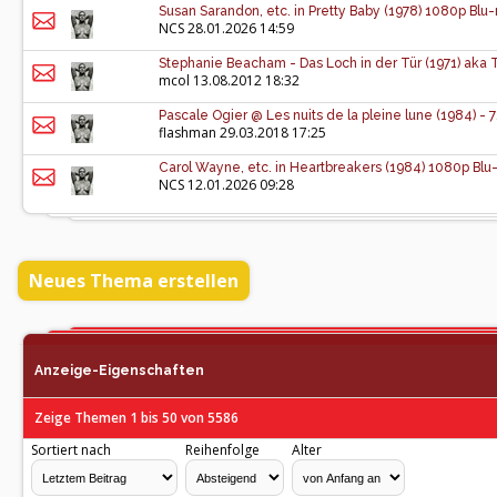
Susan Sarandon, etc. in Pretty Baby (1978) 1080p Bl
NCS
28.01.2026 14:59
Stephanie Beacham - Das Loch in der Tür (1971) aka
mcol
13.08.2012 18:32
Pascale Ogier @ Les nuits de la pleine lune (1984) -
flashman
29.03.2018 17:25
Carol Wayne, etc. in Heartbreakers (1984) 1080p Bl
NCS
12.01.2026 09:28
Neues Thema erstellen
Anzeige-Eigenschaften
Zeige Themen 1 bis 50 von 5586
Sortiert nach
Reihenfolge
Alter