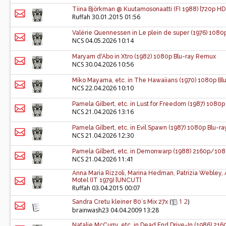
Tiina Björkman @ Kuutamosonaatti (FI 1988) [720p H
Ruffah
30.01.2015 01:56
Valérie Quennessen in Le plein de super (1976) 108
NCS
04.05.2026 10:14
Maryam d'Abo in Xtro (1982) 1080p Blu-ray Remux
NCS
30.04.2026 10:56
Miko Mayama, etc. in The Hawaiians (1970) 1080p B
NCS
22.04.2026 10:10
Pamela Gilbert, etc. in Lust for Freedom (1987) 1080p
NCS
21.04.2026 13:16
Pamela Gilbert, etc. in Evil Spawn (1987) 1080p Blu-ra
NCS
21.04.2026 12:30
Pamela Gilbert, etc. in Demonwarp (1988) 2160p/10
NCS
21.04.2026 11:41
Anna Maria Rizzoli, Marina Hedman, Patrizia Webley, A
Motel (IT 1979) [UNCUT]
Ruffah
03.04.2015 00:07
(
1
2
)
Sandra Cretu kleiner 80´s Mix 27x
brainwash23
04.04.2009 13:28
Natalie McCurry, etc. in Dead End Drive-In (1986) 2