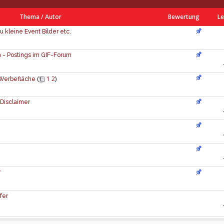
Thema
/
Autor
Bewertung
Le
u kleine Event Bilder etc.
 - Postings im GIF-Forum
(
1
2
)
e Werbefläche
Disclaimer
7
fer