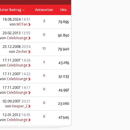
tzter Beitrag
Antworten
Hits
18.08.2024
14:31
2
79.695
von
MCFan
20.02.2013
13:55
0
90.850
von
Celeblounge
25.12.2008
20:54
11
79.940
von
Zecher
17.11.2007
14:26
1
43.265
von
Celeblounge
17.11.2007
14:22
0
51.033
von
Celeblounge
17.11.2007
14:17
0
45.997
von
Celeblounge
02.09.2007
20:21
0
23.060
von
Keeper_2
12.01.2012
16:35
0
47.545
von
Celeblounge