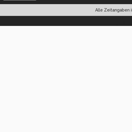
Alle Zeitangaben i
Powered by vBul
Copyright ©2000 