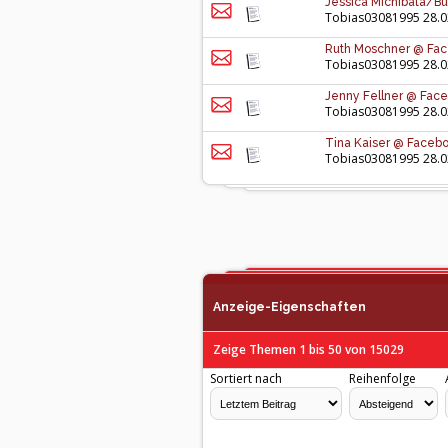
Jessica Michibata/Bu
Tobias03081995
28.0
Ruth Moschner @ Fac
Tobias03081995
28.0
Jenny Fellner @ Face
Tobias03081995
28.0
Tina Kaiser @ Facebo
Tobias03081995
28.0
Anzeige-Eigenschaften
Zeige Themen 1 bis 50 von 15029
Sortiert nach
Reihenfolge