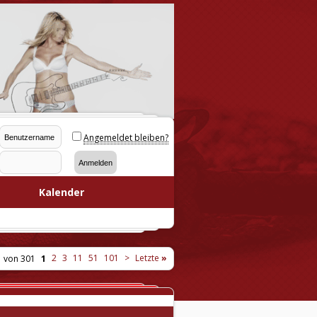
Angemeldet bleiben?
Kalender
2
3
11
51
101
>
Letzte
»
1 von 301
1