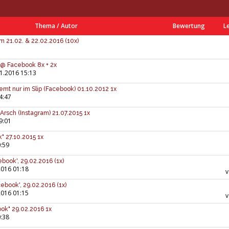
Thema
/
Autor
Bewertung
L
am 21.02. & 22.02.2016 (10x)
 @ Facebook 8x + 2x
1.2016 15:13
emt nur im Slip (Facebook) 01.10.2012 1x
4:47
 Arsch (Instagram) 21.07.2015 1x
9:01
" 27.10.2015 1x
:59
book', 29.02.2016 (1x)
2016 01:18
ebook', 29.02.2016 (1x)
2016 01:15
ook" 29.02.2016 1x
:38