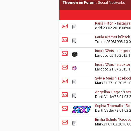
Themen im Forum
: Social Networks
Paris Hilton - Instagr
ddd
23.02.2016 06:00
Paula Krämer hübsch
Tobias03081995
10.0
Indira Weis - eingecr
Larocco
05.10.2012 1
Indira Weis - nackter
Larocco
21.07.2015 1
Sylvie Meis "Facebook
Mark21
27.10.2015 10
Angelina Heger, 'Face
DarthVader78
01.03.
Sophia Thomalla, 'Fac
DarthVader78
01.03.
Emilia Schüle "Faceb
Mark21
01.03.2016 00