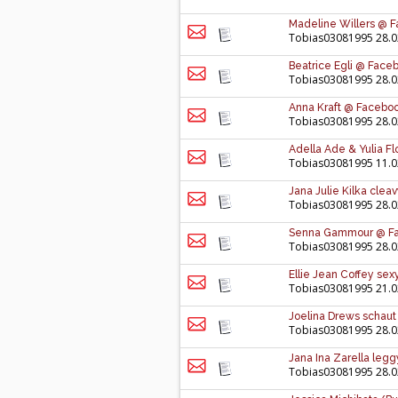
Madeline Willers @ 
Tobias03081995
28.0
Beatrice Egli @ Face
Tobias03081995
28.0
Anna Kraft @ Faceboo
Tobias03081995
28.0
Adella Ade & Yulia Fl
Tobias03081995
11.0
Jana Julie Kilka cle
Tobias03081995
28.0
Senna Gammour @ Fa
Tobias03081995
28.0
Ellie Jean Coffey sex
Tobias03081995
21.0
Joelina Drews schaut
Tobias03081995
28.0
Jana Ina Zarella leg
Tobias03081995
28.0