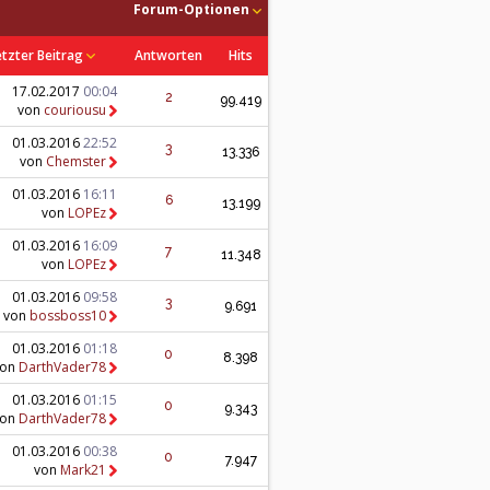
Forum-Optionen
etzter Beitrag
Antworten
Hits
17.02.2017
00:04
2
99.419
von
couriousu
01.03.2016
22:52
3
13.336
von
Chemster
01.03.2016
16:11
6
13.199
von
LOPEz
01.03.2016
16:09
7
11.348
von
LOPEz
01.03.2016
09:58
3
9.691
von
bossboss10
01.03.2016
01:18
0
8.398
von
DarthVader78
01.03.2016
01:15
0
9.343
von
DarthVader78
01.03.2016
00:38
0
7.947
von
Mark21