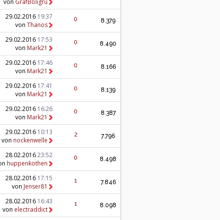
von
GrafBoligru
29.02.2016
19:37
0
8.379
von
Thanos
29.02.2016
17:53
0
8.490
von
Mark21
29.02.2016
17:46
0
8.166
von
Mark21
29.02.2016
17:41
0
8.139
von
Mark21
29.02.2016
16:26
0
8.387
von
Mark21
29.02.2016
10:13
2
7.796
von
nockenwelle
28.02.2016
23:52
0
8.498
on
huppenkothen
28.02.2016
17:15
1
7.846
von
Jenser81
28.02.2016
16:43
1
8.098
von
electraddict