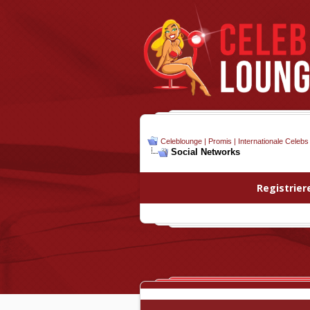
Celeblounge | Promis | Internationale Celebs
Social Networks
Registrier