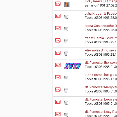
Holly Peers (.)(.) m
aenarion1901
27.02.2
Julia Krüger @ Faceb
Tobias03081995
28.0
Ioana Costandache (
Tobias03081995
28.0
Yanet Garcia - cute 
Tobias03081995
25.1
Alexandra Bring sexy
Tobias03081995
28.1
dt. Pornostar Bibi se
Tobias03081995
01.0
Elena Borbel hot @ Fa
Tobias03081995
12.0
dt. Pornostar Merry4
Tobias03081995
01.0
dt. Pornostar Leonie
Tobias03081995
01.0
dt. Pornostar Lexy R
Tobias03081995
01.0