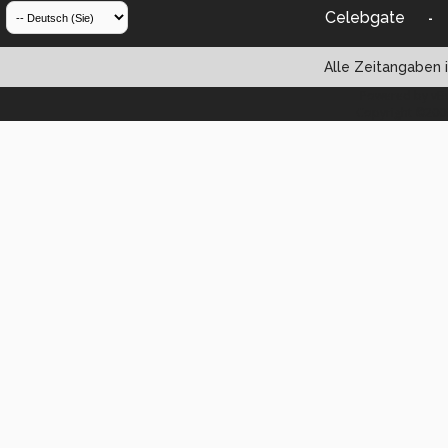
Celebgate
-
Alle Zeitangaben i
Powered by vBul
Copyright ©2000 