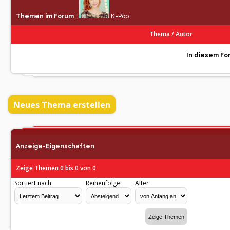
Themen im Forum
:
K-Pop
Thema
/
Autor
In diesem For
Neues Thema erstellen
Anzeige-Eigenschaften
Zeige Themen 0 bis 0 von 0
Sortiert nach
Reihenfolge
Alter