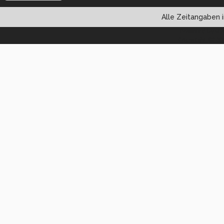
Alle Zeitangaben i
Powered by vBul
Copyright ©2000 