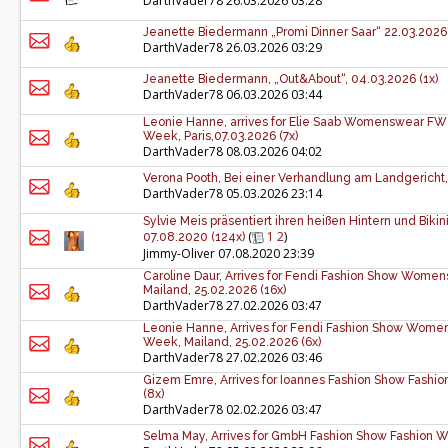
DarthVader78
26.03.2026 03:28
Jeanette Biedermann „Promi Dinner Saar“ 22.03.2026 
DarthVader78
26.03.2026 03:29
Jeanette Biedermann, „Out&About“, 04.03.2026 (1x)
DarthVader78
06.03.2026 03:44
Leonie Hanne, arrives for Elie Saab Womenswear FW 
Week, Paris,07.03.2026 (7x)
DarthVader78
08.03.2026 04:02
Verona Pooth, Bei einer Verhandlung am Landgericht, 
DarthVader78
05.03.2026 23:14
Sylvie Meis präsentiert ihren heißen Hintern und Biki
(
1
2
)
07.08.2020 (124x)
Jimmy-Oliver
07.08.2020 23:39
Caroline Daur, Arrives for Fendi Fashion Show Wom
Mailand, 25.02.2026 (16x)
DarthVader78
27.02.2026 03:47
Leonie Hanne, Arrives for Fendi Fashion Show Wome
Week, Mailand, 25.02.2026 (6x)
DarthVader78
27.02.2026 03:46
Gizem Emre, Arrives for Ioannes Fashion Show Fashio
(8x)
DarthVader78
02.02.2026 03:47
Selma May, Arrives for GmbH Fashion Show Fashion We