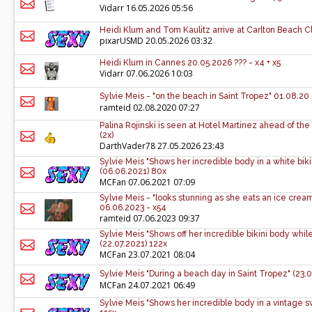
Vidarr
16.05.2026 05:56
Heidi Klum and Tom Kaulitz arrive at Carlton Beach Cl
pixarUSMD
20.05.2026 03:32
Heidi Klum in Cannes 20.05.2026 ??? - x4 + x5
Vidarr
07.06.2026 10:03
Sylvie Meis - "on the beach in Saint Tropez" 01.08.20 
ramteid
02.08.2020 07:27
Palina Rojinski is seen at Hotel Martinez ahead of the
(2x)
DarthVader78
27.05.2026 23:43
Sylvie Meis "Shows her incredible body in a white bik
(06.06.2021) 80x
MCFan
07.06.2021 07:09
Sylvie Meis - "looks stunning as she eats an ice cream
06.06.2023 - x54
ramteid
07.06.2023 09:37
Sylvie Meis "Shows off her incredible bikini body whi
(22.07.2021) 122x
MCFan
23.07.2021 08:04
Sylvie Meis "During a beach day in Saint Tropez" (23.07
MCFan
24.07.2021 06:49
Sylvie Meis "Shows her incredible body in a vintage sw