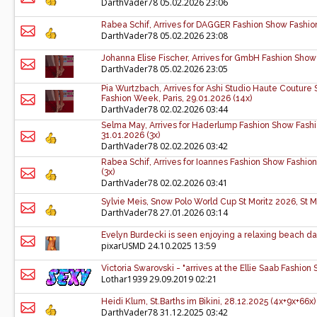
DarthVader78
05.02.2026 23:06
Rabea Schif, Arrives for DAGGER Fashion Show Fashion
DarthVader78
05.02.2026 23:08
Johanna Elise Fischer, Arrives for GmbH Fashion Show
DarthVader78
05.02.2026 23:05
Pia Wurtzbach, Arrives for Ashi Studio Haute Coutur
Fashion Week, Paris, 29.01.2026 (14x)
DarthVader78
02.02.2026 03:44
Selma May, Arrives for Haderlump Fashion Show Fashi
31.01.2026 (3x)
DarthVader78
02.02.2026 03:42
Rabea Schif, Arrives for Ioannes Fashion Show Fashio
(3x)
DarthVader78
02.02.2026 03:41
Sylvie Meis, Snow Polo World Cup St Moritz 2026, St Mo
DarthVader78
27.01.2026 03:14
Evelyn Burdecki is seen enjoying a relaxing beach day
pixarUSMD
24.10.2025 13:59
Victoria Swarovski - "arrives at the Ellie Saab Fashion 
Lothar1939
29.09.2019 02:21
Heidi Klum, St.Barths im Bikini, 28.12.2025 (4x+9x+66x)
DarthVader78
31.12.2025 03:42