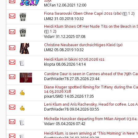
115x
MCFan
12.06.2021 12:00
(
1
2
)
Fiona Swarovski Oben Ohne Capri 2011 (16x)
LM82
31.03.2018 10:32
Heidi Klum Shows Off Her Nude Tits on the Beach in Sa
(
1
2
)
Vidarr
31.12.2025 07:08
Christine Neubauer durchsichtiges Kleid (5x)
LM82
05.08.2019 10:32
Heidi Klum in bikini 07.06.2026 x11
klopta
08.06.2026 14:14
Caroline Daur is seen in Cannes ahead of the 79th Can
DarthVader78
27.05.2026 23:44
Diane Kruger spotted filming for Tiffany during the C
14.05.2026 X18
pixarUSMD
14.05.2026 17:35
Leni Klum and Aris Rachevsky, Head for coffee, Los 
DarthVader78
09.04.2026 03:55
Michelle Hunziker departing from Milan Airport 03.04
Vidarr
05.04.2026 07:42
Heidi Klum, is seen arriving at 'This Morning' in New Y