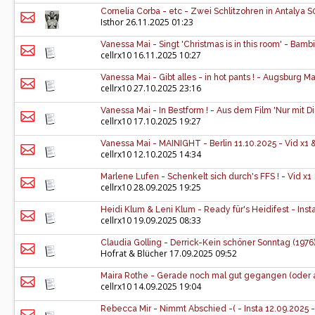
Cornelia Corba - etc - Zwei Schlitzohren in Antalya 
Isthor
26.11.2025 01:23
Vanessa Mai - Singt 'Christmas is in this room' - Bambi
cellrx10
16.11.2025 10:27
Vanessa Mai - Gibt alles - in hot pants ! - Augsburg Ma
cellrx10
27.10.2025 23:16
Vanessa Mai - In Bestform ! - Aus dem Film 'Nur mit 
cellrx10
17.10.2025 19:27
Vanessa Mai - MAINIGHT - Berlin 11.10.2025 - Vid x1 &
cellrx10
12.10.2025 14:34
Marlene Lufen - Schenkelt sich durch's FFS ! - Vid x1
cellrx10
28.09.2025 19:25
Heidi Klum & Leni Klum - Ready für's Heidifest - Inst
cellrx10
19.09.2025 08:33
Claudia Golling - Derrick-Kein schöner Sonntag (1976
Hofrat & Blücher
17.09.2025 09:52
Maira Rothe - Gerade noch mal gut gegangen (oder au
cellrx10
14.09.2025 19:04
Rebecca Mir - Nimmt Abschied -( - Insta 12.09.2025 -