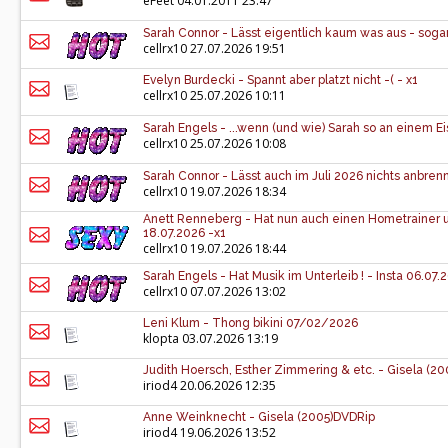
eFeet
04.01.2011 23:47
Sarah Connor - Lässt eigentlich kaum was aus - sogar
cellrx10
27.07.2026 19:51
Evelyn Burdecki - Spannt aber platzt nicht -( - x1
cellrx10
25.07.2026 10:11
Sarah Engels - ...wenn (und wie) Sarah so an einem Eis 
cellrx10
25.07.2026 10:08
Sarah Connor - Lässt auch im Juli 2026 nichts anbrenn
cellrx10
19.07.2026 18:34
Anett Renneberg - Hat nun auch einen Hometrainer und
18.07.2026 -x1
cellrx10
19.07.2026 18:44
Sarah Engels - Hat Musik im Unterleib ! - Insta 06.07.
cellrx10
07.07.2026 13:02
Leni Klum - Thong bikini 07/02/2026
klopta
03.07.2026 13:19
Judith Hoersch, Esther Zimmering & etc. - Gisela (2
iriod4
20.06.2026 12:35
Anne Weinknecht - Gisela (2005)DVDRip
iriod4
19.06.2026 13:52