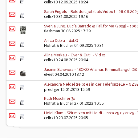
cellrx10
12.09.2025 18:24
Sarah Engels - Beledert, jetzt als Video ! - 28.08.2025
cellrx10
31.08.2025 19:16
Svenja Jung, Lucía Barrado @ Fall for Me (2025) - 108
flashman
30.08.2025 17:39
Anica Dobra - 4xLQ
Hofrat & Blücher
04.09.2025 10:31
Alina Merkau - Over & Out ! - Vid x1
cellrx10
24.08.2025 20:04
Jasmin Schwiers – "SOKO Wismar: Kriminaltango" (20
eFeet
04.04.2010 13:12
Alexandra Neldel treibt es in der Telefonzelle - GZS
prediger
15.01.2013 15:59
Ruth Moschner 3x
Hofrat & Blücher
27.01.2023 10:55
Heidi Klum - Wir mixen mit Heidi - Insta 29.07.2025 - 
cellrx10
29.07.2025 20:05