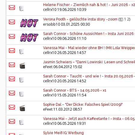
Helene Fischer - Ziemlich nah & hot ! - Juni 2026 - x
cellrx10
19.06.2026 10:39
(
1
2
)
Verona Pooth - gelöschte insta story -zoom
ersobb10
03.01.2025 00:30
Sarah Connor - Schöne Aussichten ! - Insta Juni 2026 -
cellrx10
09.06.2026 11:10
Vanessa Mai - Mal wieder ohne BH ! (Mit Lola Weippert
cellrx10
26.05.2026 14:57
Jasmin Schwiers – "Danni Lowinski: Lesen und Schrei
eFeet
06.04.2012 15:02
Sarah Connor - Taucht - und wie ! - Insta 20.05.2026 
cellrx10
20.05.2026 14:52
Sarah Connor - BTS - 14.05.2026 - x1
cellrx10
15.05.2026 11:54
Sophie Dal – "Der Dicke: Falsches Spiel (2009)"
eFeet
11.03.2012 08:57
Vanessa Mai - Jetzt auch Kaffeetante ! - Insta - 06.05
cellrx10
06.05.2026 19:31
Sylvie Meiß IG Werbung