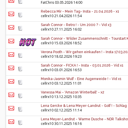
FatChris
03.05.2026 14:00
Rebecca Mir - Mein Tag- Insta - 21.04.2026 - x1
cellrx10
21.04.2026 11:54
Sarah Connor - Retro ! - Um 2000 ? - Vid x3
cellrx10
27.11.2025 16:02
Sarah Connor - Wilder Zusammenschnitt - Tourstart Kie
cellrx10
15.03.2026 18:52
Verona Pooth - Wir gehen einkaufen ! - Insta 17.03.20
cellrx10
18.02.2026 19:23
Sarah Connor - FICKA ! - Insta - 03.01.2026 - Vid x1
cellrx10
03.01.2026 16:53
Monika-Jasmin Wulf - Eine Augenweide ! - Vid x1
cellrx10
03.12.2025 11:01
Vanessa Mai - 'Amazon Winterball' - x2
cellrx10
13.12.2025 10:35
Lena Gercke & Lena Meyer-Landrut - Golf ! - Schlag de
cellrx10
02.12.2025 11:14
Lena Meyer-Landrut - Warme Dusche - NDR Talkshow
cellrx10
30.11.2025 16:16