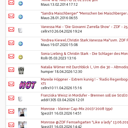
"Anne Will" ARD HD 12.02.2014 90x
Maus
13.02.2014 17:12
"Sandra Maischberger" "Menschen bei Maischberger 
Maus
28.01.2016 06:55
Vanessa Mai - 'Die Giovanni Zarrella Show' - ZDF - 2
cellrx10
26.04.2026 19:24
"Andrea Kiewel,Christin Stark,Vanessa Mai"uvm. ZDF
Maus
19.07.2020 15:08
Sonia Liebing & Christin Stark - Die Schlager des M
Rolli
05.03.2023 13:16
Natalia Wörner mit Durchblick („ Um die 30 - Altmodi
humper
18.04.2026 12:30
Mareile Höppner - Extrem kurvig ! - 'Radio Regenbog
x71
cellrx10
11.04.2026 15:16
Franziska Weisz in Mordufer - Brennen soll sie S01E01
addi1305
03.04.2026 12:01
Monrose - kleiner Cap-Mix 2007/2008 (55x)
Spezi31
16.03.2026 14:51
Monrose @ZDF Fernsehgarten "Like a lady" 13.06.201
Spezi31
16.03.2026 14:42