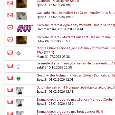
Jeanette - Classic Mix (210x)
Spezi31
14.02.2026 16:29
Cascada (Natalie Horler)-Mix (95x) - Musikvideos & La
Spezi31
14.02.2026 16:18
Caroline Peters & Aglaia Szyszkowitz " hot in Seiten
Hammerhai48
07.04.2019 19:44
Caroline Peters - Mord mit Aussicht: Das nennt man C
LM82
06.08.2019 23:57
"Andrea Kiewel(nippelt),Anna-Maria Zimmermann" u
(
1
2
)
275x
Maus
31.07.2023 07:38
Jeanette Biedermann „Konzert in Neubrandenburg“ 1
sebi12
15.10.2025 22:58
Geschwister Hofmann - Neuss, 2009 - Dich gibt`s... (3
Spezi31
01.02.2026 12:01
Durch die Jahre mit Monique (1999 bis ca. 2015/2016 
Spezi31
01.02.2026 12:11
Einmal durch die Jahre mit....Sandra Menges (Cretu/ 
Spezi31
28.01.2026 14:30
Einmal durch die Jahre mit Birgit Langer (87x)