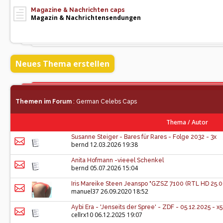
Magazine & Nachrichten caps
Magazin & Nachrichtensendungen
Neues Thema erstellen
Themen im Forum
: German Celebs Caps
Thema
/
Autor
Susanne Steiger - Bares für Rares - Folge 2032 - 3x
bernd
12.03.2026 19:38
Anita Hofmann -vieeel Schenkel
bernd
05.07.2026 15:04
Iris Mareike Steen Jeanspo "GZSZ 7100 (RTL HD 25.09
manuel37
26.09.2020 18:52
Aybi Era - 'Jenseits der Spree' - ZDF - 05.12.2025 - x
cellrx10
06.12.2025 19:07