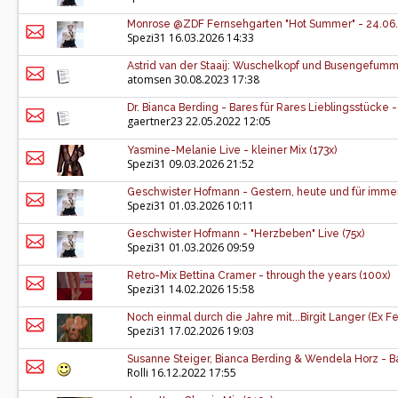
Monrose @ZDF Fernsehgarten "Hot Summer" - 24.06.
Spezi31
16.03.2026 14:33
Astrid van der Staaij: Wuschelkopf und Busengefum
atomsen
30.08.2023 17:38
Dr. Bianca Berding - Bares für Rares Lieblingsstücke -
gaertner23
22.05.2022 12:05
Yasmine-Melanie Live - kleiner Mix (173x)
Spezi31
09.03.2026 21:52
Geschwister Hofmann - Gestern, heute und für immer 
Spezi31
01.03.2026 10:11
Geschwister Hofmann - "Herzbeben" Live (75x)
Spezi31
01.03.2026 09:59
Retro-Mix Bettina Cramer - through the years (100x)
Spezi31
14.02.2026 15:58
Noch einmal durch die Jahre mit...Birgit Langer (Ex F
Spezi31
17.02.2026 19:03
Susanne Steiger, Bianca Berding & Wendela Horz - B
Rolli
16.12.2022 17:55