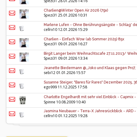
Spezi31
28.01.2026 14:16
Charlien@Winter Open Air 2026 (79x)
Spezi31
25.01.2026 10:31
Marlene Lufen - Ohne Berührungsängste - Schlag' den S
cellrx10
12.01.2026 15:29
Charlien - Einfach Wow (ab Sommer 2025) 85x
Spezi31
09.01.2026 16:27
Birgit Langer beim Weihnachtscafe 27.11.2013/ Weih
Spezi31
09.01.2026 13:34
Jeanette Biedermann @„Joko und Klaas gegen Pro7, 1
sebi12
01.01.2026 15:57
Susanne Steiger, "Bares für Rares" Dezember 2025, 3
ego999
11.12.2025 17:58
Charlotte Engelhardt mit sehr viel Einblick - Capmix -
Spinne
10.08.2009 10:40
Jasmina Neubauer - Terra-X Jahresrückblick - ARD - 
cellrx10
01.12.2025 19:28