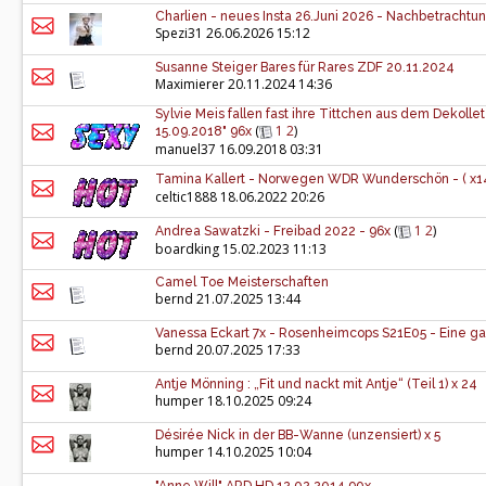
Charlien - neues Insta 26.Juni 2026 - Nachbetrachtun
Spezi31
26.06.2026 15:12
Susanne Steiger Bares für Rares ZDF 20.11.2024
Maximierer
20.11.2024 14:36
Sylvie Meis fallen fast ihre Tittchen aus dem Dekolle
(
1
2
)
15.09.2018" 96x
manuel37
16.09.2018 03:31
Tamina Kallert - Norwegen WDR Wunderschön - ( x1
celtic1888
18.06.2022 20:26
(
1
2
)
Andrea Sawatzki - Freibad 2022 - 96x
boardking
15.02.2023 11:13
Camel Toe Meisterschaften
bernd
21.07.2025 13:44
Vanessa Eckart 7x - Rosenheimcops S21E05 - Eine 
bernd
20.07.2025 17:33
Antje Mönning : „Fit und nackt mit Antje“ (Teil 1) x 24
humper
18.10.2025 09:24
Désirée Nick in der BB-Wanne (unzensiert) x 5
humper
14.10.2025 10:04