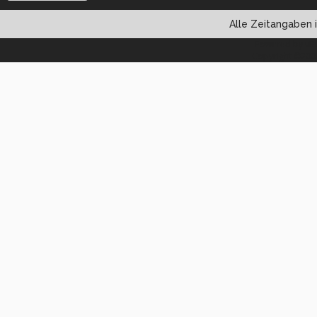
Alle Zeitangaben i
Powered by vBul
Copyright ©2000 