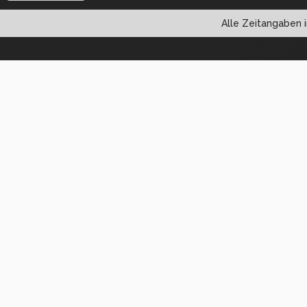
Alle Zeitangaben i
Powered by vBul
Copyright ©2000 