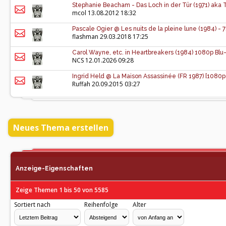
Stephanie Beacham - Das Loch in der Tür (1971) aka
mcol
13.08.2012 18:32
Pascale Ogier @ Les nuits de la pleine lune (1984) -
flashman
29.03.2018 17:25
Carol Wayne, etc. in Heartbreakers (1984) 1080p Bl
NCS
12.01.2026 09:28
Ingrid Held @ La Maison Assassinée (FR 1987) [1080
Ruffah
20.09.2015 03:27
Neues Thema erstellen
Anzeige-Eigenschaften
Zeige Themen 1 bis 50 von 5585
Sortiert nach
Reihenfolge
Alter