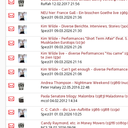
Ruffah
12.02.2017 21:56
NEU hier: France Gall - Ein bisschen Goethe live 1969 
Spezi31
09.03.2026 21:36
Kim Wilde - Diverse Berichte, Interviews, Stories (34x
Spezi31
09.03.2026 21:30
Kim Wilde - Performances "Short Term Affair" (feat. S
Musikladen Eurotops (103x)
Spezi31
09.03.2026 21:26
Kim Wilde live - diverse Performances "You came" 1
te zien (93x)
Spezi31
09.03.2026 21:16
Kim Wilde - Can`t get enough - diverse Performance
Spezi31
09.03.2026 21:06
Andrea Thompson - Nightmare Weekend (1986) (nu
Peter Halsey
22.05.2016 22:48
Paola Senatore trilogy: Malombra (1983) Maladonna (
mcol
04.02.2012 14:34
C. C. Catch - div. Live-Auftritte 1986-1988 (119x)
Spezi31
01.03.2026 10:25
Candy Raymond, etc. in Money Movers (1978) 1080p
NCS
28.02.2026 09:06