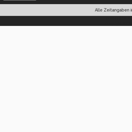
Alle Zeitangaben i
Powered by vBul
Copyright ©2000 