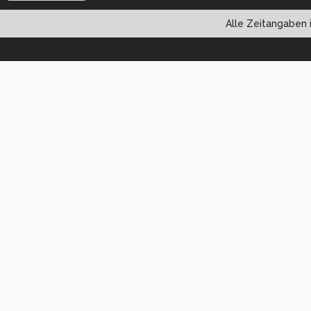
Alle Zeitangaben i
Powered by vBul
Copyright ©2000 