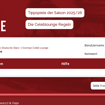
Tippspiele der Saison 2025/26
Die Celeblounge Regeln
Benutzername
 | Deutsche Stars
>
German Celeb Lounge
ps
Kennwort
en
Hilfe
Seite 3 v
arazzi & Oops