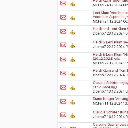
Heidi Klum "Seen shop
MCFan
24.12.2024 06
Leni Klum "And her bo
Veneta in Aspen" (23.
MCFan
24.12.2024 06
Heidi and Leni Klum h
zibeno7
23.12.2024 0
Heidi & Leni Klum see
zibeno7
22.12.2024 0
Heidi & Leni Klum "Hi
(20.12.2024) 54x
MCFan
22.12.2024 11
Heidi Klum and Tom K
zibeno7
22.12.2024 0
Claudia Schiffer enjo
11.12.2024 x93
zibeno7
13.12.2024 0
Diane Kruger "Arriving
MCFan
11.12.2024 13
Claudia Schiffer stun
zibeno7
10.12.2024 0
Caroline Daur shows of