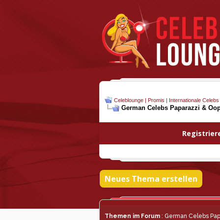
Celeblounge | Promis | Internationale Celebs
German Celebs Paparazzi & Oo
Registrier
Neues Thema erstellen
Themen im Forum
: German Celebs Pap