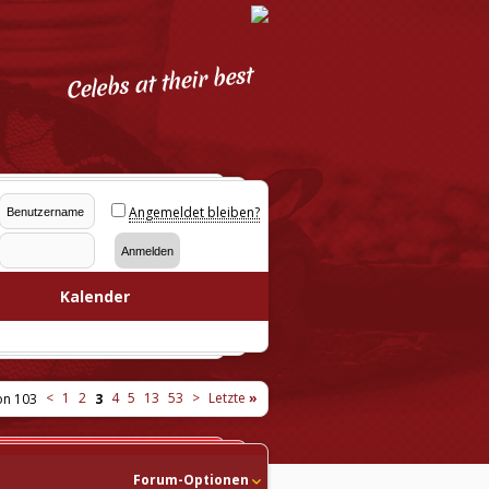
Angemeldet bleiben?
Kalender
<
1
2
4
5
13
53
>
Letzte
»
on 103
3
Forum-Optionen