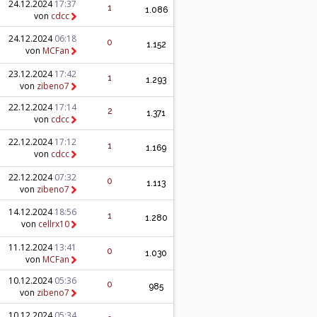
24.12.2024
17:37
1
1.086
von
cdcc
24.12.2024
06:18
0
1.152
von
MCFan
23.12.2024
17:42
1
1.293
von
zibeno7
22.12.2024
17:14
2
1.371
von
cdcc
22.12.2024
17:12
1
1.169
von
cdcc
22.12.2024
07:32
0
1.113
von
zibeno7
14.12.2024
18:56
1
1.280
von
cellrx10
11.12.2024
13:41
0
1.030
von
MCFan
10.12.2024
05:36
0
985
von
zibeno7
10.12.2024
05:34