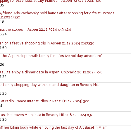
ping for essentials at City Market in Aspen" (23.12.2024) 32x
:35
yfriend Aris Rachevsky hold hands after shopping for gifts at Bottega
12.2024) 23x
:18
its the slopes in Aspen 22.12.3024 x59+x24
6:24
n on a festive shopping trip in Aspen 21.12.2024 x62+33x
7:59
t the Aspen slopes with family for a festive holiday adventure"
:26
aulitz enjoy a dinner date in Aspen, Colorado 20.12.2024 x38
7:32
ys family shopping day with son and daughter in Beverly Hills
5:26
 at radio France Inter studios in Paris" (11.12.2024) 32x
:41
s as she leaves Matsuhisa in Beverly Hills 08.12.2024 x37
5:36
f her bikini body while enjoying the last day of Art Basel in Miami