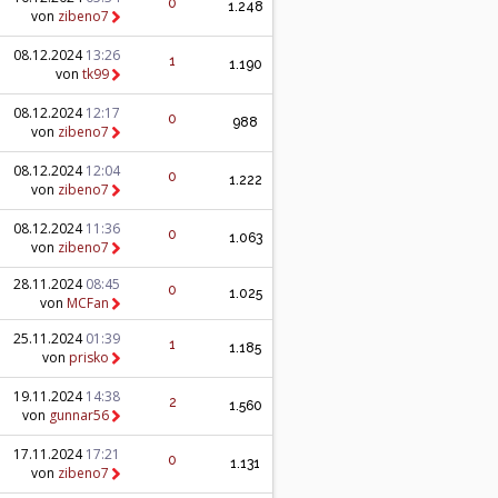
0
1.248
von
zibeno7
08.12.2024
13:26
1
1.190
von
tk99
08.12.2024
12:17
0
988
von
zibeno7
08.12.2024
12:04
0
1.222
von
zibeno7
08.12.2024
11:36
0
1.063
von
zibeno7
28.11.2024
08:45
0
1.025
von
MCFan
25.11.2024
01:39
1
1.185
von
prisko
19.11.2024
14:38
2
1.560
von
gunnar56
17.11.2024
17:21
0
1.131
von
zibeno7