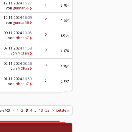
12.11.2024
16:27
1
1.385
von
gunnar56
12.11.2024
16:09
2
1.552
von
gunnar56
09.11.2024
19:05
0
1.064
von
zibeno7
07.11.2024
11:58
0
1.170
von
MCFan
02.11.2024
08:26
0
1.192
von
MCFan
01.11.2024
16:59
1
1.577
von
zibeno7
<
1
2
3
4
5
13
53
>
Letzte
»
von 103