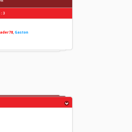
en
: 3
ader78
,
Gaston