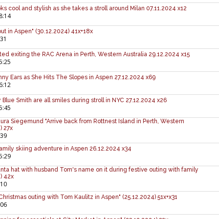
ks cool and stylish as she takes a stroll around Milan 07.11.2024 x12
8:14
ut in Aspen" (30.12.2024) 41x+18x
:31
ed exiting the RAC Arena in Perth, Western Australia 29.12.2024 x15
5:25
ny Ears as She Hits The Slopes in Aspen 27.12.2024 x69
6:12
Blue Smith are all smiles during stroll in NYC 27.12.2024 x26
5:45
ura Siegemund "Arrive back from Rottnest Island in Perth, Western
) 27x
:39
amily skiing adventure in Aspen 26.12.2024 x34
5:29
ta hat with husband Tom's name on it during festive outing with family
) 42x
:10
Christmas outing with Tom Kaulitz in Aspen" (25.12.2024) 51x+x31
:06