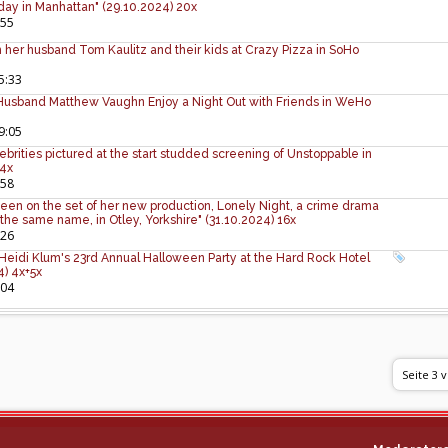
day in Manhattan" (29.10.2024) 20x
:55
 her husband Tom Kaulitz and their kids at Crazy Pizza in SoHo
5:33
 Husband Matthew Vaughn Enjoy a Night Out with Friends in WeHo
9:05
rities pictured at the start studded screening of Unstoppable in
 4x
:58
en on the set of her new production, Lonely Night, a crime drama
the same name, in Otley, Yorkshire" (31.10.2024) 16x
:26
t Heidi Klum's 23rd Annual Halloween Party at the Hard Rock Hotel
4) 4x+5x
:04
Seite 3 