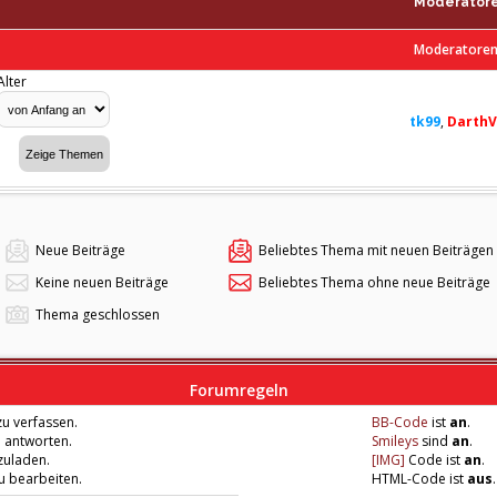
Moderator
Moderatoren 
Alter
tk99
,
DarthV
Neue Beiträge
Beliebtes Thema mit neuen Beiträgen
Keine neuen Beiträge
Beliebtes Thema ohne neue Beiträge
Thema geschlossen
Forumregeln
u verfassen.
BB-Code
ist
an
.
u antworten.
Smileys
sind
an
.
zuladen.
[IMG]
Code ist
an
.
zu bearbeiten.
HTML-Code ist
aus
.