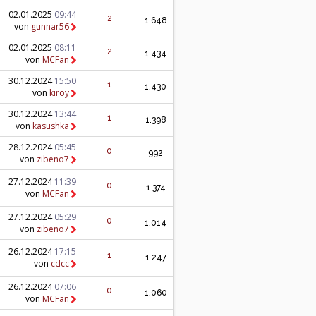
02.01.2025
09:44
2
1.648
von
gunnar56
02.01.2025
08:11
2
1.434
von
MCFan
30.12.2024
15:50
1
1.430
von
kiroy
30.12.2024
13:44
1
1.398
von
kasushka
28.12.2024
05:45
0
992
von
zibeno7
27.12.2024
11:39
0
1.374
von
MCFan
27.12.2024
05:29
0
1.014
von
zibeno7
26.12.2024
17:15
1
1.247
von
cdcc
26.12.2024
07:06
0
1.060
von
MCFan