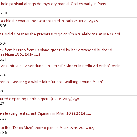
n bold pantsuit alongside mystery man at Costes party in Paris
6:30
 a chic fur coat at the Costes Hotel in Paris 21.01.2025 x8
6:05
he Gold Coast as she prepares to go on 'I’m a 'Celebrity Get Me Out of
0
6:04
ck from her trip from Lapland greeted by her estranged husband
in Milan 13.01.2025 x14
8:31
Ankunft zur TV Sendung Ein Herz für Kinder in Berlin Adlershof Berlin
2:02
en out wearing a white fake fur coat walking around Milan"
:26
ured departing Perth Airport" (02.01.2025) 25x
:42
n leaving restaurant Cipiriani in Milan 26.11.2024 x11
5:37
to the “Dinos Alive” theme park in Milan 27.11.2024 x27
5:36