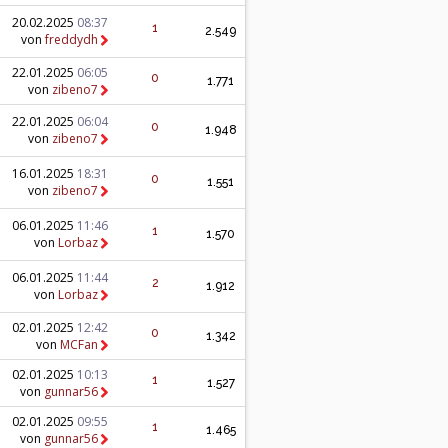
20.02.2025
08:37
1
2.549
von
freddydh
22.01.2025
06:05
0
1.771
von
zibeno7
22.01.2025
06:04
0
1.948
von
zibeno7
16.01.2025
18:31
0
1.551
von
zibeno7
06.01.2025
11:46
1
1.570
von
Lorbaz
06.01.2025
11:44
2
1.912
von
Lorbaz
02.01.2025
12:42
0
1.342
von
MCFan
02.01.2025
10:13
1
1.527
von
gunnar56
02.01.2025
09:55
1
1.465
von
gunnar56