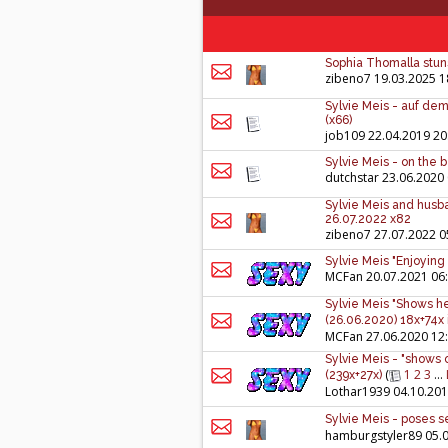
Sophia Thomalla stuns 
zibeno7
19.03.2025 1
Sylvie Meis - auf de
(x66)
job109
22.04.2019 20
Sylvie Meis - on the
dutchstar
23.06.2020 
Sylvie Meis and husb
26.07.2022 x82
zibeno7
27.07.2022 0
Sylvie Meis "Enjoying
MCFan
20.07.2021 06
Sylvie Meis "Shows he
(26.06.2020) 18x+74x i
MCFan
27.06.2020 12
Sylvie Meis - "shows o
(
1
2
3
...
(239x+27x)
Lothar1939
04.10.201
Sylvie Meis - poses sex
hamburgstyler89
05.0