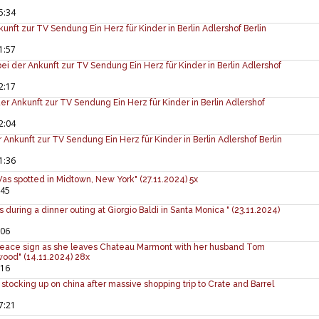
5:34
kunft zur TV Sendung Ein Herz für Kinder in Berlin Adlershof Berlin
1:57
 der Ankunft zur TV Sendung Ein Herz für Kinder in Berlin Adlershof
2:17
er Ankunft zur TV Sendung Ein Herz für Kinder in Berlin Adlershof
2:04
Ankunft zur TV Sendung Ein Herz für Kinder in Berlin Adlershof Berlin
1:36
s spotted in Midtown, New York" (27.11.2024) 5x
:45
s during a dinner outing at Giorgio Baldi in Santa Monica " (23.11.2024)
:06
peace sign as she leaves Chateau Marmont with her husband Tom
wood" (14.11.2024) 28x
:16
 stocking up on china after massive shopping trip to Crate and Barrel
7:21