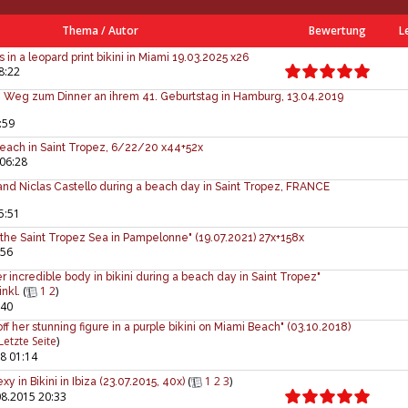
Thema
/
Autor
Bewertung
L
in a leopard print bikini in Miami 19.03.2025 x26
8:22
m Weg zum Dinner an ihrem 41. Geburtstag in Hamburg, 13.04.2019
:59
 beach in Saint Tropez, 6/22/20 x44+52x
06:28
and Niclas Castello during a beach day in Saint Tropez, FRANCE
5:51
 the Saint Tropez Sea in Pampelonne" (19.07.2021) 27x+158x
:56
r incredible body in bikini during a beach day in Saint Tropez"
(
1
2
)
nkl.
:40
ff her stunning figure in a purple bikini on Miami Beach" (03.10.2018)
Letzte Seite
)
8 01:14
(
1
2
3
)
y in Bikini in Ibiza (23.07.2015, 40x)
8.2015 20:33