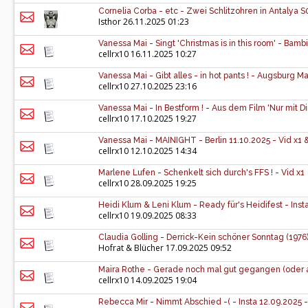
Cornelia Corba - etc - Zwei Schlitzohren in Antalya 
Isthor
26.11.2025 01:23
Vanessa Mai - Singt 'Christmas is in this room' - Bambi
cellrx10
16.11.2025 10:27
Vanessa Mai - Gibt alles - in hot pants ! - Augsburg Ma
cellrx10
27.10.2025 23:16
Vanessa Mai - In Bestform ! - Aus dem Film 'Nur mit 
cellrx10
17.10.2025 19:27
Vanessa Mai - MAINIGHT - Berlin 11.10.2025 - Vid x1 &
cellrx10
12.10.2025 14:34
Marlene Lufen - Schenkelt sich durch's FFS ! - Vid x1
cellrx10
28.09.2025 19:25
Heidi Klum & Leni Klum - Ready für's Heidifest - Inst
cellrx10
19.09.2025 08:33
Claudia Golling - Derrick-Kein schöner Sonntag (1976
Hofrat & Blücher
17.09.2025 09:52
Maira Rothe - Gerade noch mal gut gegangen (oder au
cellrx10
14.09.2025 19:04
Rebecca Mir - Nimmt Abschied -( - Insta 12.09.2025 -