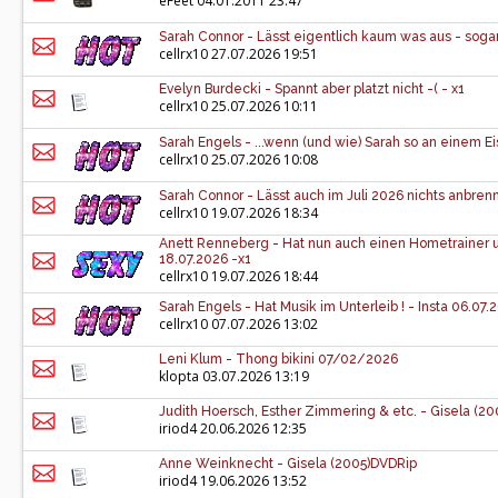
eFeet
04.01.2011 23:47
Sarah Connor - Lässt eigentlich kaum was aus - sogar
cellrx10
27.07.2026 19:51
Evelyn Burdecki - Spannt aber platzt nicht -( - x1
cellrx10
25.07.2026 10:11
Sarah Engels - ...wenn (und wie) Sarah so an einem Eis 
cellrx10
25.07.2026 10:08
Sarah Connor - Lässt auch im Juli 2026 nichts anbrenn
cellrx10
19.07.2026 18:34
Anett Renneberg - Hat nun auch einen Hometrainer und
18.07.2026 -x1
cellrx10
19.07.2026 18:44
Sarah Engels - Hat Musik im Unterleib ! - Insta 06.07.
cellrx10
07.07.2026 13:02
Leni Klum - Thong bikini 07/02/2026
klopta
03.07.2026 13:19
Judith Hoersch, Esther Zimmering & etc. - Gisela (2
iriod4
20.06.2026 12:35
Anne Weinknecht - Gisela (2005)DVDRip
iriod4
19.06.2026 13:52