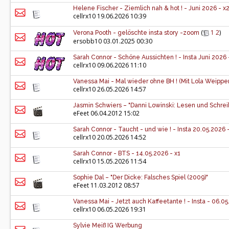
Helene Fischer - Ziemlich nah & hot ! - Juni 2026 - x
cellrx10
19.06.2026 10:39
(
1
2
)
Verona Pooth - gelöschte insta story -zoom
ersobb10
03.01.2025 00:30
Sarah Connor - Schöne Aussichten ! - Insta Juni 2026 -
cellrx10
09.06.2026 11:10
Vanessa Mai - Mal wieder ohne BH ! (Mit Lola Weippert
cellrx10
26.05.2026 14:57
Jasmin Schwiers – "Danni Lowinski: Lesen und Schrei
eFeet
06.04.2012 15:02
Sarah Connor - Taucht - und wie ! - Insta 20.05.2026 
cellrx10
20.05.2026 14:52
Sarah Connor - BTS - 14.05.2026 - x1
cellrx10
15.05.2026 11:54
Sophie Dal – "Der Dicke: Falsches Spiel (2009)"
eFeet
11.03.2012 08:57
Vanessa Mai - Jetzt auch Kaffeetante ! - Insta - 06.05
cellrx10
06.05.2026 19:31
Sylvie Meiß IG Werbung