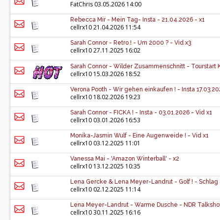
FatChris
03.05.2026 14:00
Rebecca Mir - Mein Tag- Insta - 21.04.2026 - x1
cellrx10
21.04.2026 11:54
Sarah Connor - Retro ! - Um 2000 ? - Vid x3
cellrx10
27.11.2025 16:02
Sarah Connor - Wilder Zusammenschnitt - Tourstart Kie
cellrx10
15.03.2026 18:52
Verona Pooth - Wir gehen einkaufen ! - Insta 17.03.20
cellrx10
18.02.2026 19:23
Sarah Connor - FICKA ! - Insta - 03.01.2026 - Vid x1
cellrx10
03.01.2026 16:53
Monika-Jasmin Wulf - Eine Augenweide ! - Vid x1
cellrx10
03.12.2025 11:01
Vanessa Mai - 'Amazon Winterball' - x2
cellrx10
13.12.2025 10:35
Lena Gercke & Lena Meyer-Landrut - Golf ! - Schlag de
cellrx10
02.12.2025 11:14
Lena Meyer-Landrut - Warme Dusche - NDR Talkshow
cellrx10
30.11.2025 16:16