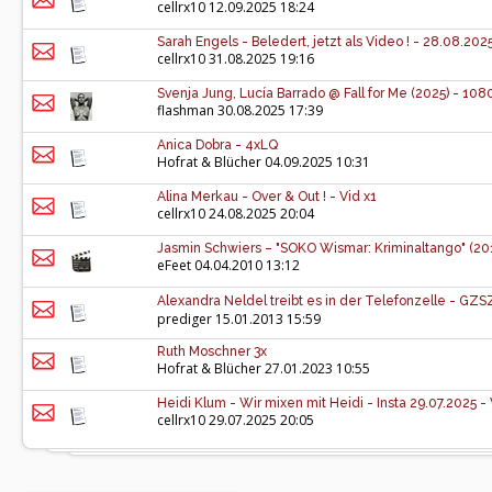
cellrx10
12.09.2025 18:24
Sarah Engels - Beledert, jetzt als Video ! - 28.08.2025
cellrx10
31.08.2025 19:16
Svenja Jung, Lucía Barrado @ Fall for Me (2025) - 108
flashman
30.08.2025 17:39
Anica Dobra - 4xLQ
Hofrat & Blücher
04.09.2025 10:31
Alina Merkau - Over & Out ! - Vid x1
cellrx10
24.08.2025 20:04
Jasmin Schwiers – "SOKO Wismar: Kriminaltango" (20
eFeet
04.04.2010 13:12
Alexandra Neldel treibt es in der Telefonzelle - GZS
prediger
15.01.2013 15:59
Ruth Moschner 3x
Hofrat & Blücher
27.01.2023 10:55
Heidi Klum - Wir mixen mit Heidi - Insta 29.07.2025 - 
cellrx10
29.07.2025 20:05