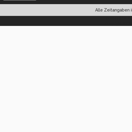
Alle Zeitangaben i
Powered by vBul
Copyright ©2000 