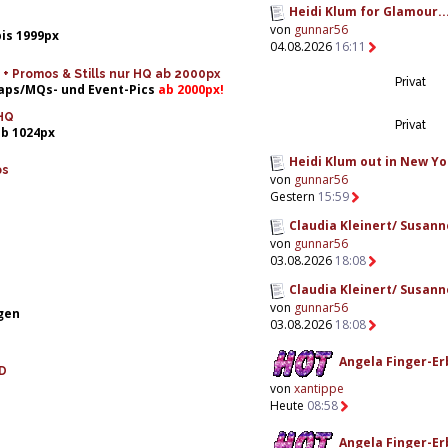
Heidi Klum for Glamour..
von
gunnar56
bis 1999px
04.08.2026
16:11
 Promos & Stills nur HQ ab 2000px
Privat
Caps/MQs- und Event-Pics
ab 2000px!
HQ
Privat
ab 1024px
Heidi Klum out in New Yor
ps
von
gunnar56
Gestern
15:59
Claudia Kleinert/ Susanne
von
gunnar56
03.08.2026
18:08
Claudia Kleinert/ Susanne
von
gunnar56
gen
03.08.2026
18:08
Angela Finger-Erb
D
von
xantippe
Heute
08:58
Angela Finger-Erb