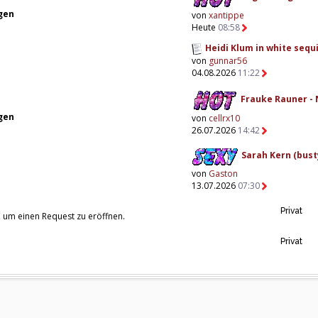
gen
von
xantippe
Heute
08:58
Heidi Klum in white sequi
von
gunnar56
04.08.2026
11:22
Frauke Rauner - 
gen
von
cellrx10
26.07.2026
14:42
Sarah Kern (busty
von
Gaston
13.07.2026
07:30
Privat
, um einen Request zu eröffnen.
Privat