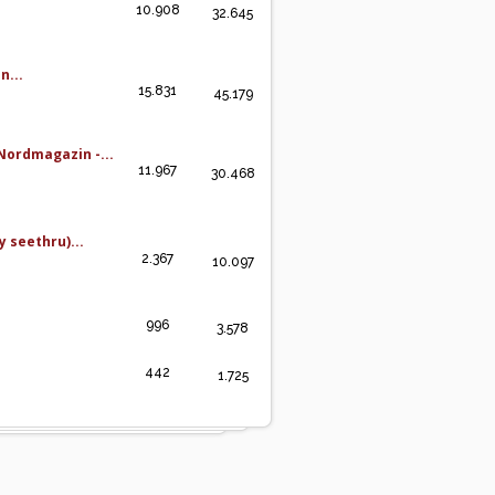
10.908
32.645
n...
15.831
45.179
Nordmagazin -...
11.967
30.468
 seethru)...
2.367
10.097
996
3.578
442
1.725