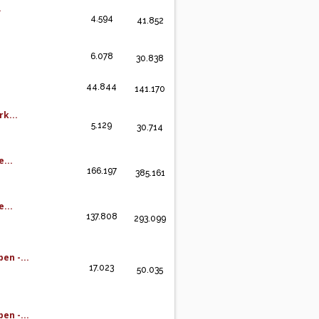
.
4.594
41.852
6.078
30.838
44.844
141.170
k...
5.129
30.714
...
166.197
385.161
...
137.808
293.099
en -...
17.023
50.035
en -...