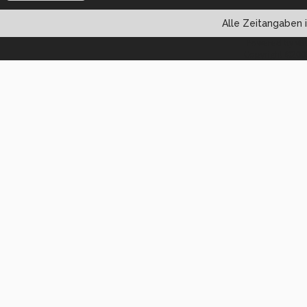
Alle Zeitangaben i
Powered by vBul
Copyright ©2000 