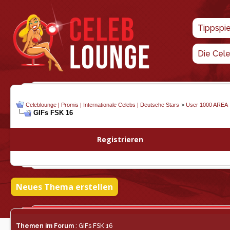
Tippspi
Die Cel
Celeblounge | Promis | Internationale Celebs | Deutsche Stars
>
User 1000 AREA
GIFs FSK 16
Registrieren
Neues Thema erstellen
Themen im Forum
: GIFs FSK 16