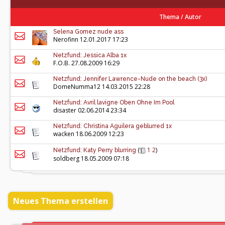
Thema
/
Autor
Selena Gomez nude ass
Nerofinn
12.01.2017 17:23
Netzfund: Jessica Alba 1x
F.O.B.
27.08.2009 16:29
Netzfund: Jennifer Lawrence-Nude on the beach (3x)
DomeNumma12
14.03.2015 22:28
Netzfund: Avril lavigne Oben Ohne Im Pool
disaster
02.06.2014 23:34
Netzfund: Christina Aguilera geblurred 1x
wacken
18.06.2009 12:23
(
1
2
)
Netzfund: Katy Perry blurring
soldberg
18.05.2009 07:18
Neues Thema erstellen