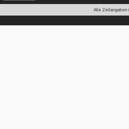
Alle Zeitangaben i
Powered by vBul
Copyright ©2000 