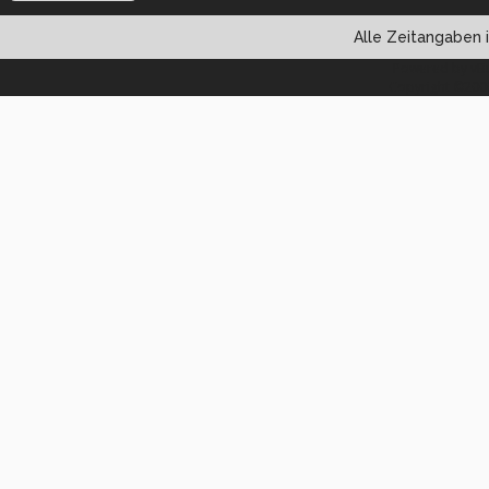
Alle Zeitangaben i
Powered by vBul
Copyright ©2000 