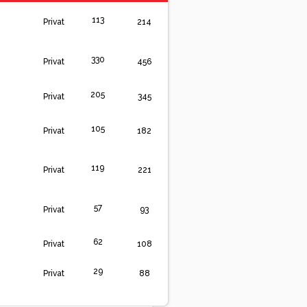
113
Privat
214
330
Privat
456
205
Privat
345
105
Privat
182
119
Privat
221
57
Privat
93
62
Privat
108
29
Privat
88