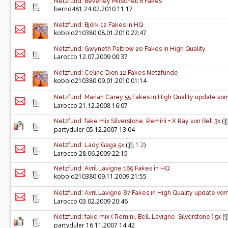
Netzfund: Beverley Mitschell 6 Fakes
bernd481
24.02.2010 11:17
Netzfund: Björk 12 Fakes in HQ
kobold210380
08.01.2010 22:47
Netzfund: Gwyneth Paltrow 20 Fakes in High Quality
Larocco
12.07.2009 00:37
Netzfund: Celine Dion 12 Fakes Netzfunde
kobold210380
09.01.2010 01:14
Netzfund: Mariah Carey 55 Fakes in High Quality update vo
Larocco
21.12.2008 16:07
(
Netzfund: fake mix Silverstone, Remini + X Ray von Bell 3x
partyduler
05.12.2007 13:04
(
1
2
)
Netzfund: Lady Gaga 5x
Larocco
28.06.2009 22:15
Netzfund: Avril Lavigne 169 Fakes in HQ
kobold210380
09.11.2009 21:55
Netzfund: Avril Lavigne 87 Fakes in High Quality update vo
Larocco
03.02.2009 20:46
(
Netzfund: fake mix ( Remini, Bell, Lavigne, Silverstone ) 5x
partyduler
16.11.2007 14:42