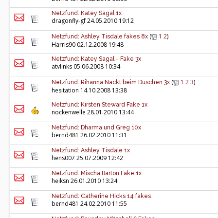
Netzfund: Katey Sagal 1x
dragonfly-gf
24.05.2010 19:12
(
1
2
)
Netzfund: Ashley Tisdale fakes 8x
Harris90
02.12.2008 19:48
Netzfund: Katey Sagal - Fake 3x
atvlinks
05.06.2008 10:34
(
1
2
3
)
Netzfund: Rihanna Nackt beim Duschen 3x
hesitation
14.10.2008 13:38
Netzfund: Kirsten Steward Fake 1x
nockenwelle
28.01.2010 13:44
Netzfund: Dharma und Greg 10x
bernd481
26.02.2010 11:31
Netzfund: Ashley Tisdale 1x
hens007
25.07.2009 12:42
Netzfund: Mischa Barton Fake 1x
heiksn
26.01.2010 13:24
Netzfund: Catherine Hicks 14 fakes
bernd481
24.02.2010 11:55