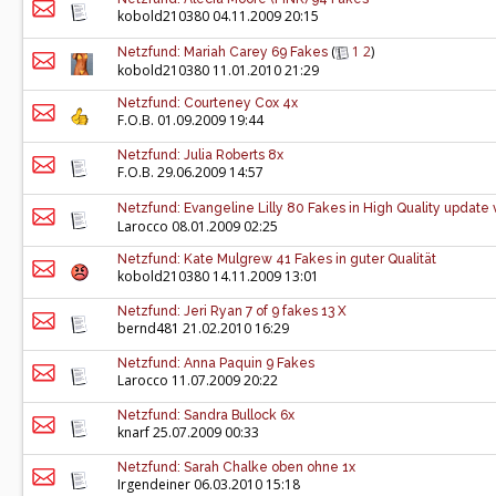
kobold210380
04.11.2009 20:15
(
1
2
)
Netzfund: Mariah Carey 69 Fakes
kobold210380
11.01.2010 21:29
Netzfund: Courteney Cox 4x
F.O.B.
01.09.2009 19:44
Netzfund: Julia Roberts 8x
F.O.B.
29.06.2009 14:57
Netzfund: Evangeline Lilly 80 Fakes in High Quality update
Larocco
08.01.2009 02:25
Netzfund: Kate Mulgrew 41 Fakes in guter Qualität
kobold210380
14.11.2009 13:01
Netzfund: Jeri Ryan 7 of 9 fakes 13 X
bernd481
21.02.2010 16:29
Netzfund: Anna Paquin 9 Fakes
Larocco
11.07.2009 20:22
Netzfund: Sandra Bullock 6x
knarf
25.07.2009 00:33
Netzfund: Sarah Chalke oben ohne 1x
Irgendeiner
06.03.2010 15:18