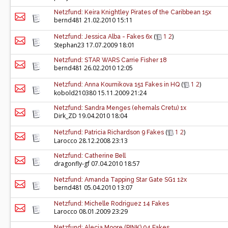
Netzfund: Keira Knightley Pirates of the Caribbean 15x
bernd481
21.02.2010 15:11
(
1
2
)
Netzfund: Jessica Alba - Fakes 6x
Stephan23
17.07.2009 18:01
Netzfund: STAR WARS Carrie Fisher 18
bernd481
26.02.2010 12:05
(
1
2
)
Netzfund: Anna Kournikova 151 Fakes in HQ
kobold210380
15.11.2009 21:24
Netzfund: Sandra Menges (ehemals Cretu) 1x
Dirk_ZD
19.04.2010 18:04
(
1
2
)
Netzfund: Patricia Richardson 9 Fakes
Larocco
28.12.2008 23:13
Netzfund: Catherine Bell
dragonfly-gf
07.04.2010 18:57
Netzfund: Amanda Tapping Star Gate SG1 12x
bernd481
05.04.2010 13:07
Netzfund: Michelle Rodriguez 14 Fakes
Larocco
08.01.2009 23:29
Netzfund: Alecia Moore (PINK) 94 Fakes