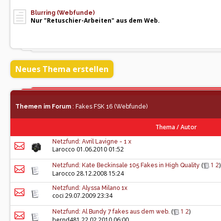
Blurring (Webfunde)
Nur "Retuschier-Arbeiten" aus dem Web.
Neues Thema erstellen
Themen im Forum
: Fakes FSK 16 (Webfunde)
Thema
/
Autor
Netzfund: Avril Lavigne - 1 x
Larocco
01.06.2010 01:52
(
1
2
)
Netzfund: Kate Beckinsale 105 Fakes in High Quality
Larocco
28.12.2008 15:24
Netzfund: Alyssa Milano 1x
coci
29.07.2009 23:34
(
1
2
)
Netzfund: Al Bundy 7 fakes aus dem web.
bernd481
22.02.2010 06:00