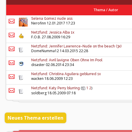
Thema
/
Autor
Selena Gomez nude ass
Nerofinn
12.01.2017 17:23
Netzfund: Jessica Alba 1x
F.O.B.
27.08.2009 16:29
Netzfund: Jennifer Lawrence-Nude on the beach (3x)
DomeNumma12
14.03.2015 22:28
Netzfund: Avril lavigne Oben Ohne Im Pool
disaster
02.06.2014 23:34
Netzfund: Christina Aguilera geblurred 1x
wacken
18.06.2009 12:23
(
1
2
)
Netzfund: Katy Perry blurring
soldberg
18.05.2009 07:18
Neues Thema erstellen