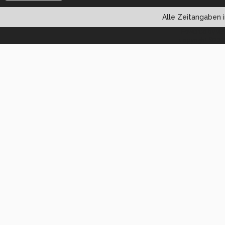
Alle Zeitangaben i
Powered by vBul
Copyright ©2000 