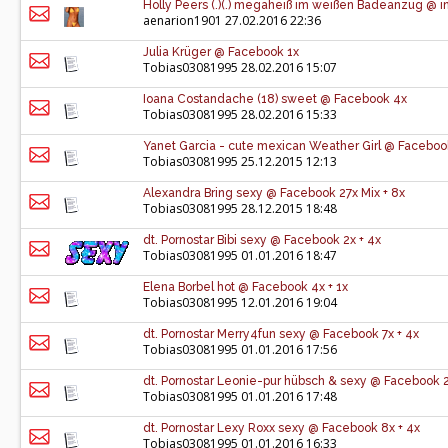
Holly Peers (.)(.) megaheiß im weißen Badeanzug @ i
aenarion1901
27.02.2016 22:36
Julia Krüger @ Facebook 1x
Tobias03081995
28.02.2016 15:07
Ioana Costandache (18) sweet @ Facebook 4x
Tobias03081995
28.02.2016 15:33
Yanet Garcia - cute mexican Weather Girl @ Faceboo
Tobias03081995
25.12.2015 12:13
Alexandra Bring sexy @ Facebook 27x Mix + 8x
Tobias03081995
28.12.2015 18:48
dt. Pornostar Bibi sexy @ Facebook 2x + 4x
Tobias03081995
01.01.2016 18:47
Elena Borbel hot @ Facebook 4x + 1x
Tobias03081995
12.01.2016 19:04
dt. Pornostar Merry4fun sexy @ Facebook 7x + 4x
Tobias03081995
01.01.2016 17:56
dt. Pornostar Leonie-pur hübsch & sexy @ Facebook 2
Tobias03081995
01.01.2016 17:48
dt. Pornostar Lexy Roxx sexy @ Facebook 8x + 4x
Tobias03081995
01.01.2016 16:33