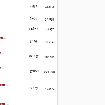
.
4.594
41.852
6.079
30.839
44.844
141.170
k...
5.129
30.714
...
166.197
385.161
...
137.808
293.099
en -...
17.023
50.035
en -...