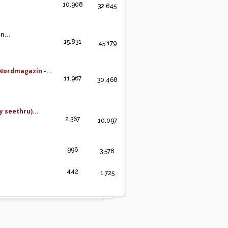
10.908
32.645
n...
15.831
45.179
Nordmagazin -...
11.967
30.468
 seethru)...
2.367
10.097
996
3.578
442
1.725