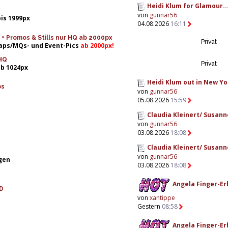
Heidi Klum for Glamour..
von
gunnar56
bis 1999px
04.08.2026
16:11
 Promos & Stills nur HQ ab 2000px
Privat
Caps/MQs- und Event-Pics
ab 2000px!
HQ
Privat
ab 1024px
Heidi Klum out in New Yor
ps
von
gunnar56
05.08.2026
15:59
Claudia Kleinert/ Susanne
von
gunnar56
03.08.2026
18:08
Claudia Kleinert/ Susanne
von
gunnar56
gen
03.08.2026
18:08
Angela Finger-Erb
D
von
xantippe
Gestern
08:58
Angela Finger-Erb