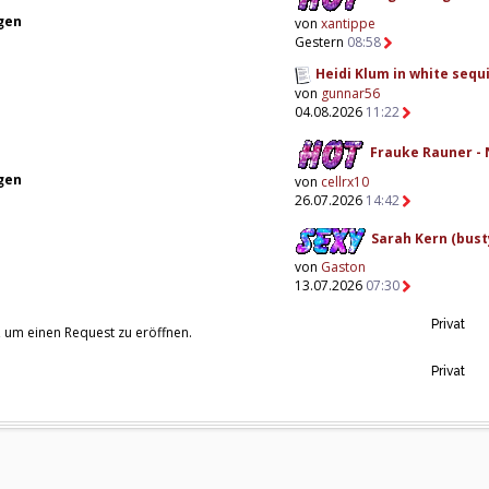
gen
von
xantippe
Gestern
08:58
Heidi Klum in white sequi
von
gunnar56
04.08.2026
11:22
Frauke Rauner - 
gen
von
cellrx10
26.07.2026
14:42
Sarah Kern (busty
von
Gaston
13.07.2026
07:30
Privat
, um einen Request zu eröffnen.
Privat