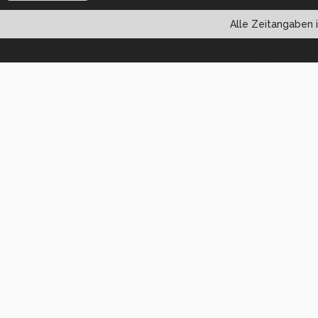
Alle Zeitangaben i
Powered by vBul
Copyright ©2000 