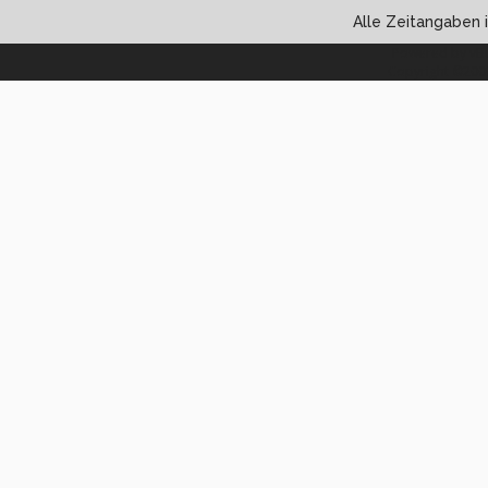
Alle Zeitangaben i
Powered by vBul
Copyright ©2000 