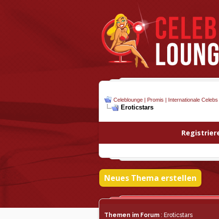
Celeblounge | Promis | Internationale Celebs
Eroticstars
Registrier
Neues Thema erstellen
Themen im Forum
: Eroticstars