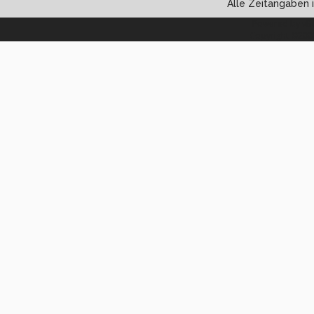
Alle Zeitangaben i
Powered by vBul
Copyright ©2000 